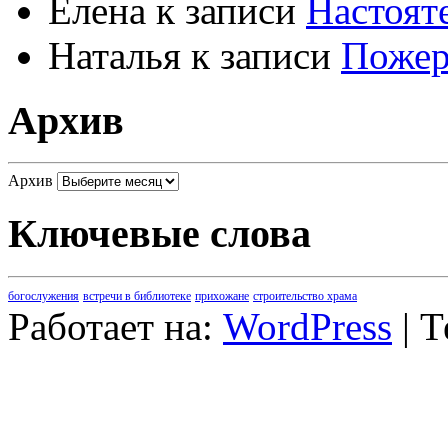
Елена
к записи
Настоят
Наталья
к записи
Пожер
Архив
Архив
Ключевые слова
богослужения
встречи в библиотеке
прихожане
строительство храма
Работает на:
WordPress
| 