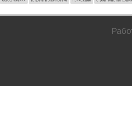
богослужения
встречи в библиотеке
прихожане
строительство храм
Рабо