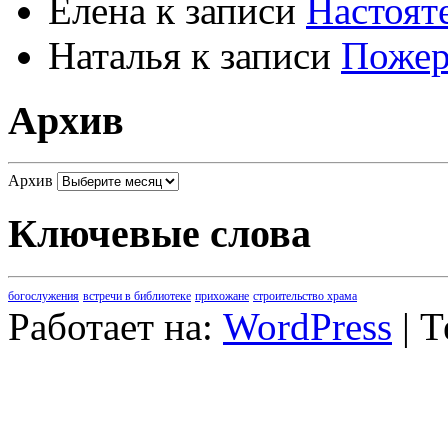
Елена
к записи
Настоят
Наталья
к записи
Пожер
Архив
Архив
Ключевые слова
богослужения
встречи в библиотеке
прихожане
строительство храма
Работает на:
WordPress
| 