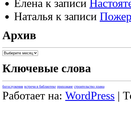
Елена
к записи
Настоят
Наталья
к записи
Пожер
Архив
Архив
Ключевые слова
богослужения
встречи в библиотеке
прихожане
строительство храма
Работает на:
WordPress
| 