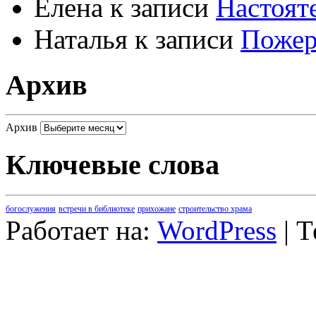
Елена
к записи
Настоят
Наталья
к записи
Пожер
Архив
Архив
Ключевые слова
богослужения
встречи в библиотеке
прихожане
строительство храма
Работает на:
WordPress
| 