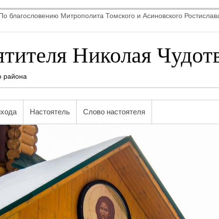
По благословению Митрополита Томского и Асиновского Ростислав
ятителя Николая Чудот
о района
ихода
Настоятель
Слово настоятеля