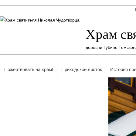
Храм св
деревни Губино Томског
Пожертвовать на храм!
Приходской листок
История пр