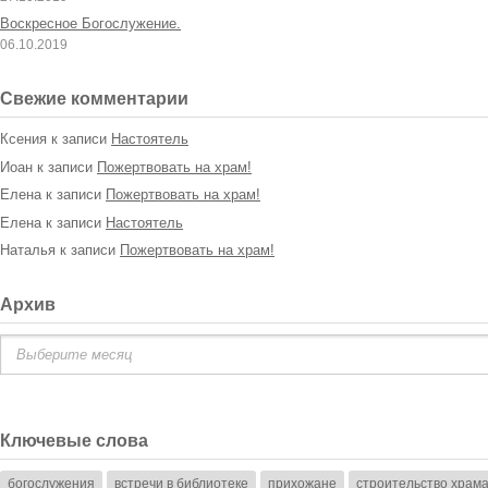
Воскресное Богослужение.
06.10.2019
Свежие комментарии
Ксения
к записи
Настоятель
Иоан
к записи
Пожертвовать на храм!
Елена
к записи
Пожертвовать на храм!
Елена
к записи
Настоятель
Наталья
к записи
Пожертвовать на храм!
Архив
Архив
Ключевые слова
богослужения
встречи в библиотеке
прихожане
строительство храм