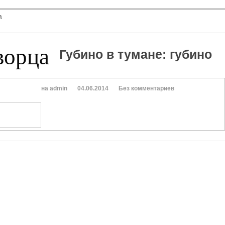
а
ворца
Губино в тумане
:
губино
на admin
04.06.2014
Без комментариев