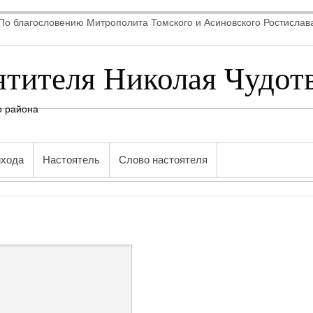
По благословению Митрополита Томского и Асиновского Ростислав
ятителя Николая Чудот
о района
ихода
Настоятель
Слово настоятеля