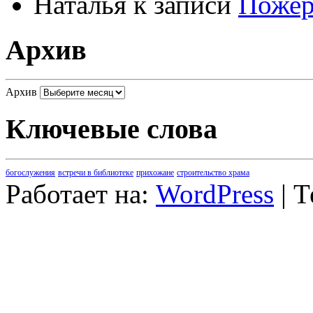
Наталья
к записи
Пожер
Архив
Архив
Ключевые слова
богослужения
встречи в библиотеке
прихожане
строительство храма
Работает на:
WordPress
| 