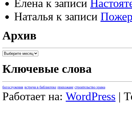
Елена
к записи
Настоят
Наталья
к записи
Пожер
Архив
Архив
Ключевые слова
богослужения
встречи в библиотеке
прихожане
строительство храма
Работает на:
WordPress
| 