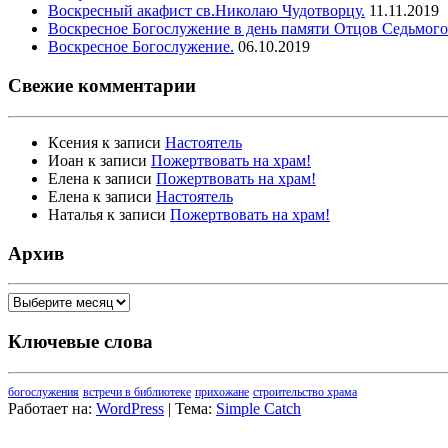
Воскресный акафист св.Николаю Чудотворцу.
11.11.2019
Воскресное Богослужение в день памяти Отцов Седьмого
Воскресное Богослужение.
06.10.2019
Свежие комментарии
Ксения
к записи
Настоятель
Иоан
к записи
Пожертвовать на храм!
Елена
к записи
Пожертвовать на храм!
Елена
к записи
Настоятель
Наталья
к записи
Пожертвовать на храм!
Архив
Архив
Ключевые слова
богослужения
встречи в библиотеке
прихожане
строительство храма
Работает на:
WordPress
| Тема:
Simple Catch