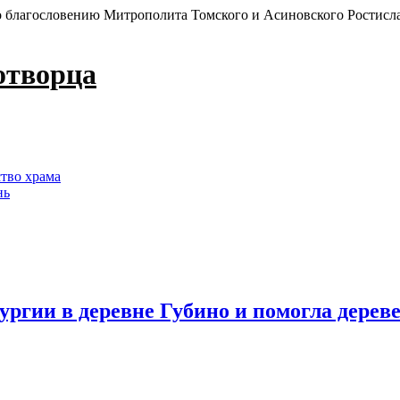
 благословению Митрополита Томского и Асиновского Ростисл
отворца
ство храма
нь
ургии в деревне Губино и помогла дерев