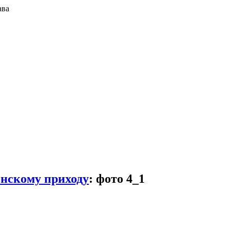
ава
енскому приходу
:
фото 4_1