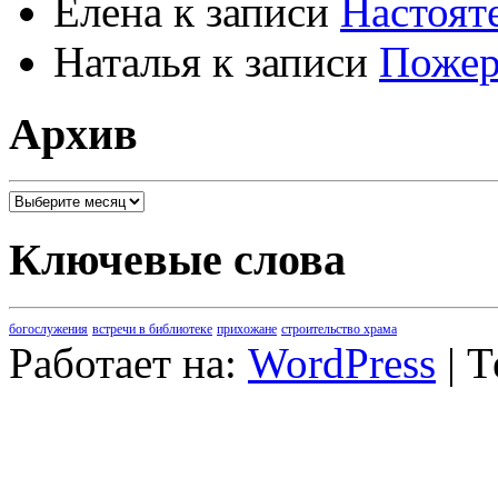
Елена
к записи
Настоят
Наталья
к записи
Пожер
Архив
Архив
Ключевые слова
богослужения
встречи в библиотеке
прихожане
строительство храма
Работает на:
WordPress
| 