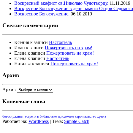
Воскресный акафист св.Николаю Чудотворцу.
11.11.2019
Воскресное Богослужение в день памяти Отцов Седьмого
Воскресное Богослужение.
06.10.2019
Свежие комментарии
Ксения
к записи
Настоятель
Иоан
к записи
Пожертвовать на храм!
Елена
к записи
Пожертвовать на храм!
Елена
к записи
Настоятель
Наталья
к записи
Пожертвовать на храм!
Архив
Архив
Ключевые слова
богослужения
встречи в библиотеке
прихожане
строительство храма
Работает на:
WordPress
| Тема:
Simple Catch