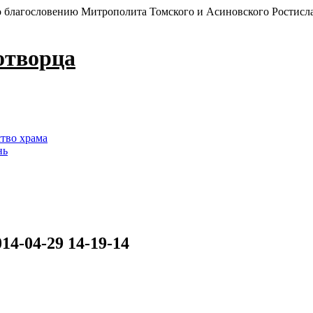
 благословению Митрополита Томского и Асиновского Ростисл
отворца
ство храма
нь
014-04-29 14-19-14