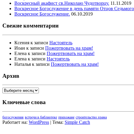
Воскресный акафист св.Николаю Чудотворцу.
11.11.2019
Воскресное Богослужение в день памяти Отцов Седьмого
Воскресное Богослужение.
06.10.2019
Свежие комментарии
Ксения
к записи
Настоятель
Иоан
к записи
Пожертвовать на храм!
Елена
к записи
Пожертвовать на храм!
Елена
к записи
Настоятель
Наталья
к записи
Пожертвовать на храм!
Архив
Архив
Ключевые слова
богослужения
встречи в библиотеке
прихожане
строительство храма
Работает на:
WordPress
| Тема:
Simple Catch