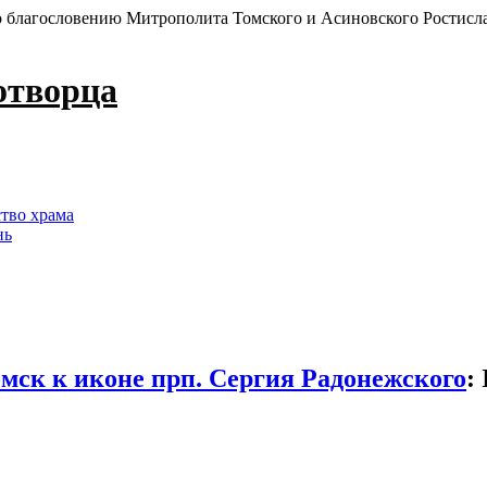
 благословению Митрополита Томского и Асиновского Ростисл
отворца
ство храма
нь
мск к иконе прп. Сергия Радонежского
: