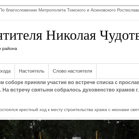
По благословению Митрополита Томского и Асиновского Ростислав
ятителя Николая Чудот
о района
ихода
Настоятель
Слово настоятеля
ом соборе приняли участие во встрече списка с просл
 На встречу святыни собралось духовенство храмов г.
остоялся крестный ход к месту строительства храма с иконами св