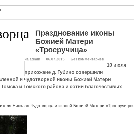
а
ворца
Празднование иконы
Божией Матери
«Троеручица»
на admin
06.07.2015
Без комментариев
10 июля
прихожане д. Губино совершили
авленной и чудотворной иконы Божией Матери
 Томска и Томского района и сотни благочестивых
ятителя Николая Чудотворца и иконой Божией Матери «Троеручица»