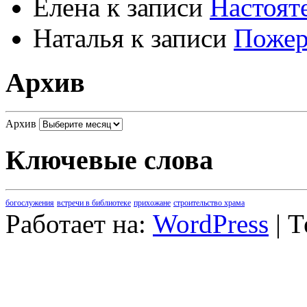
Елена
к записи
Настоят
Наталья
к записи
Пожер
Архив
Архив
Ключевые слова
богослужения
встречи в библиотеке
прихожане
строительство храма
Работает на:
WordPress
| 