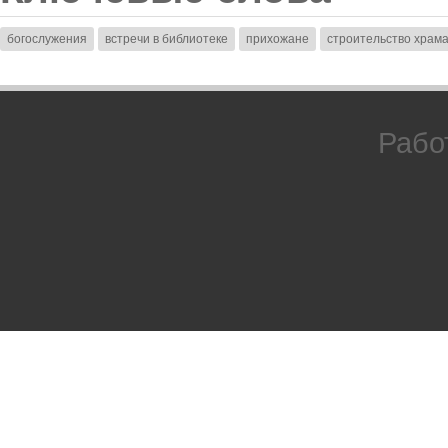
богослужения
встречи в библиотеке
прихожане
строительство храм
Рабо