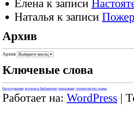
Елена
к записи
Настоят
Наталья
к записи
Пожер
Архив
Архив
Ключевые слова
богослужения
встречи в библиотеке
прихожане
строительство храма
Работает на:
WordPress
| 