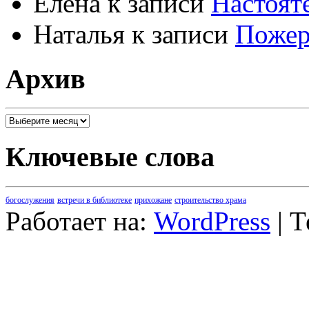
Елена
к записи
Настоят
Наталья
к записи
Пожер
Архив
Архив
Ключевые слова
богослужения
встречи в библиотеке
прихожане
строительство храма
Работает на:
WordPress
| 