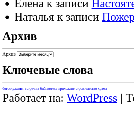
Елена
к записи
Настоят
Наталья
к записи
Пожер
Архив
Архив
Ключевые слова
богослужения
встречи в библиотеке
прихожане
строительство храма
Работает на:
WordPress
| 