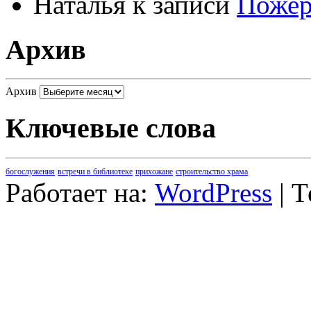
Наталья
к записи
Пожер
Архив
Архив
Ключевые слова
богослужения
встречи в библиотеке
прихожане
строительство храма
Работает на:
WordPress
| 