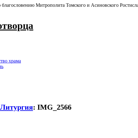
 благословению Митрополита Томского и Асиновского Ростисл
отворца
ство храма
нь
 Литургия
:
IMG_2566