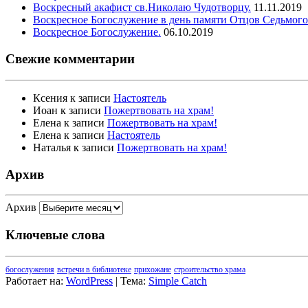
Воскресный акафист св.Николаю Чудотворцу.
11.11.2019
Воскресное Богослужение в день памяти Отцов Седьмого
Воскресное Богослужение.
06.10.2019
Свежие комментарии
Ксения
к записи
Настоятель
Иоан
к записи
Пожертвовать на храм!
Елена
к записи
Пожертвовать на храм!
Елена
к записи
Настоятель
Наталья
к записи
Пожертвовать на храм!
Архив
Архив
Ключевые слова
богослужения
встречи в библиотеке
прихожане
строительство храма
Работает на:
WordPress
| Тема:
Simple Catch