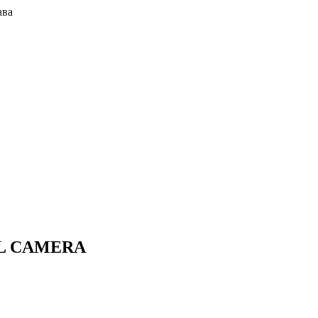
ава
L CAMERA