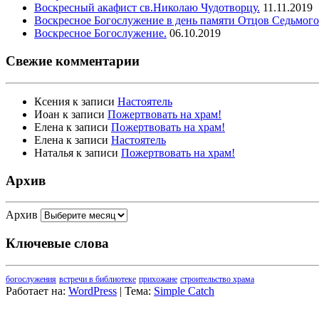
Воскресный акафист св.Николаю Чудотворцу.
11.11.2019
Воскресное Богослужение в день памяти Отцов Седьмого
Воскресное Богослужение.
06.10.2019
Свежие комментарии
Ксения
к записи
Настоятель
Иоан
к записи
Пожертвовать на храм!
Елена
к записи
Пожертвовать на храм!
Елена
к записи
Настоятель
Наталья
к записи
Пожертвовать на храм!
Архив
Архив
Ключевые слова
богослужения
встречи в библиотеке
прихожане
строительство храма
Работает на:
WordPress
| Тема:
Simple Catch