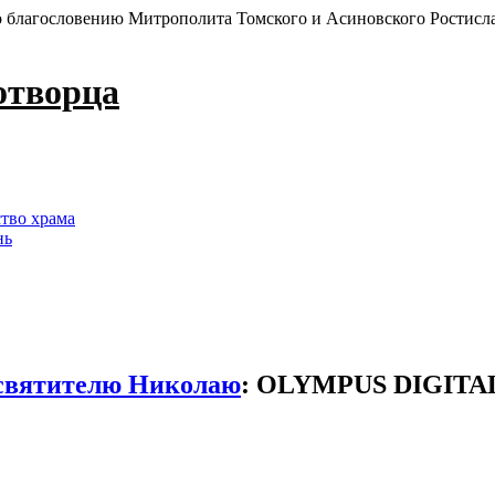
 благословению Митрополита Томского и Асиновского Ростисл
отворца
ство храма
нь
 святителю Николаю
:
OLYMPUS DIGITA