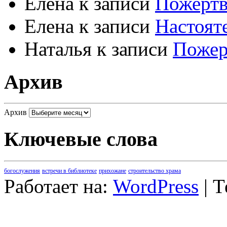
Елена
к записи
Пожертв
Елена
к записи
Настоят
Наталья
к записи
Пожер
Архив
Архив
Ключевые слова
богослужения
встречи в библиотеке
прихожане
строительство храма
Работает на:
WordPress
| 