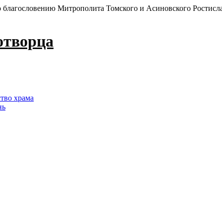
 благословению Митрополита Томского и Асиновского Ростисл
отворца
ство храма
нь