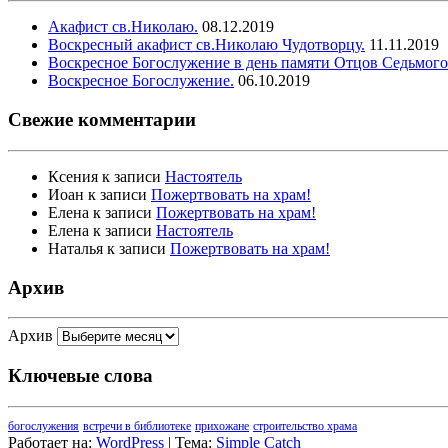
Акафист св.Николаю.
08.12.2019
Воскресный акафист св.Николаю Чудотворцу.
11.11.2019
Воскресное Богослужение в день памяти Отцов Седьмого
Воскресное Богослужение.
06.10.2019
Свежие комментарии
Ксения
к записи
Настоятель
Иоан
к записи
Пожертвовать на храм!
Елена
к записи
Пожертвовать на храм!
Елена
к записи
Настоятель
Наталья
к записи
Пожертвовать на храм!
Архив
Архив
Ключевые слова
богослужения
встречи в библиотеке
прихожане
строительство храма
Работает на:
WordPress
| Тема:
Simple Catch