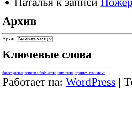
Наталья
к записи
Пожер
Архив
Архив
Ключевые слова
богослужения
встречи в библиотеке
прихожане
строительство храма
Работает на:
WordPress
| 