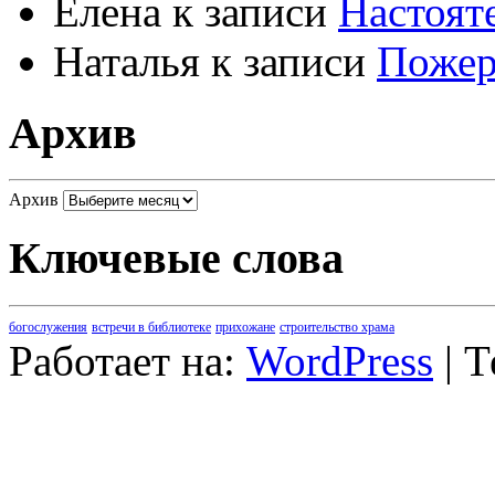
Елена
к записи
Настоят
Наталья
к записи
Пожер
Архив
Архив
Ключевые слова
богослужения
встречи в библиотеке
прихожане
строительство храма
Работает на:
WordPress
| 