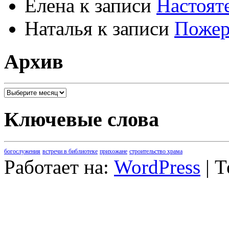
Елена
к записи
Настоят
Наталья
к записи
Пожер
Архив
Архив
Ключевые слова
богослужения
встречи в библиотеке
прихожане
строительство храма
Работает на:
WordPress
| 