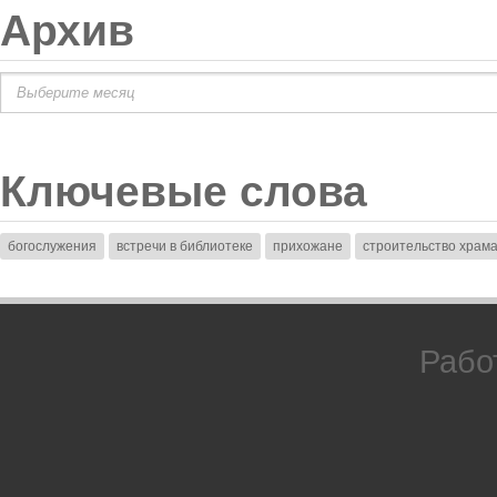
Архив
Архив
Ключевые слова
богослужения
встречи в библиотеке
прихожане
строительство храм
Рабо