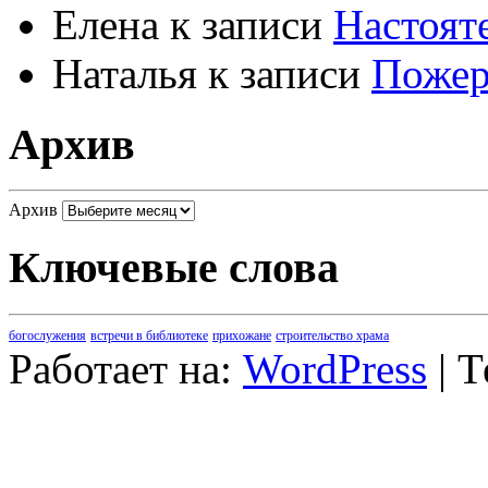
Елена
к записи
Настоят
Наталья
к записи
Пожер
Архив
Архив
Ключевые слова
богослужения
встречи в библиотеке
прихожане
строительство храма
Работает на:
WordPress
| 