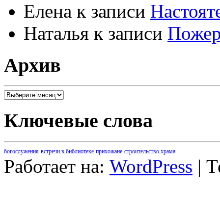
Елена
к записи
Настоят
Наталья
к записи
Пожер
Архив
Архив
Ключевые слова
богослужения
встречи в библиотеке
прихожане
строительство храма
Работает на:
WordPress
| 