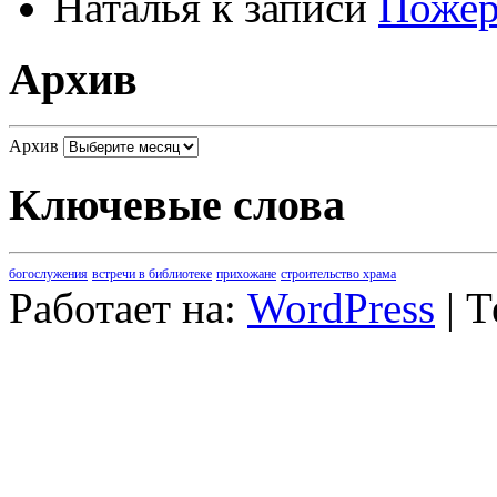
Наталья
к записи
Пожер
Архив
Архив
Ключевые слова
богослужения
встречи в библиотеке
прихожане
строительство храма
Работает на:
WordPress
| 