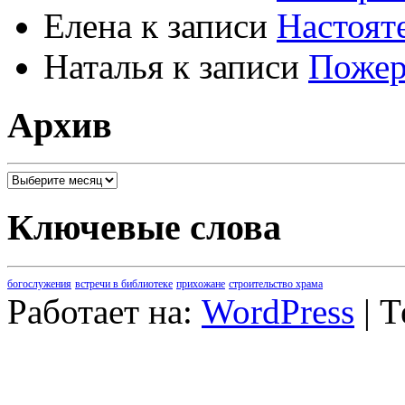
Елена
к записи
Настоят
Наталья
к записи
Пожер
Архив
Архив
Ключевые слова
богослужения
встречи в библиотеке
прихожане
строительство храма
Работает на:
WordPress
| 