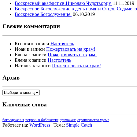
Воскресный акафист св.Николаю Чудотворцу.
11.11.2019
Воскресное Богослужение в день памяти Отцов Седьмого
Воскресное Богослужение.
06.10.2019
Свежие комментарии
Ксения
к записи
Настоятель
Иоан
к записи
Пожертвовать на храм!
Елена
к записи
Пожертвовать на храм!
Елена
к записи
Настоятель
Наталья
к записи
Пожертвовать на храм!
Архив
Архив
Ключевые слова
богослужения
встречи в библиотеке
прихожане
строительство храма
Работает на:
WordPress
| Тема:
Simple Catch