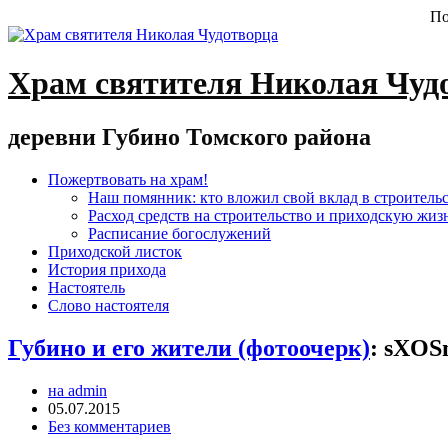
По
Храм святителя Николая Чуд
деревни Губино Томского района
Пожертвовать на храм!
Наш помянник: кто вложил свой вклад в строитель
Расход средств на строительство и приходскую жиз
Расписание богослужений
Приходской листок
История прихода
Настоятель
Слово настоятеля
Губино и его жители (фотоочерк)
:
sXOS
на admin
05.07.2015
Без комментариев