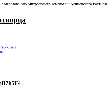
 благословению Митрополита Томского и Асиновского Ростисл
отворца
ство храма
нь
nB7h5F4