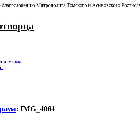
 благословению Митрополита Томского и Асиновского Ростисл
отворца
ство храма
нь
храма
:
IMG_4064