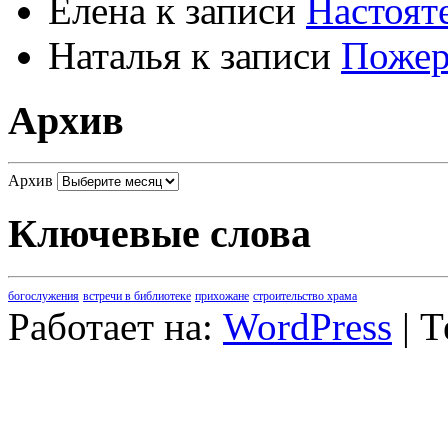
Елена
к записи
Настоят
Наталья
к записи
Пожер
Архив
Архив
Ключевые слова
богослужения
встречи в библиотеке
прихожане
строительство храма
Работает на:
WordPress
| 