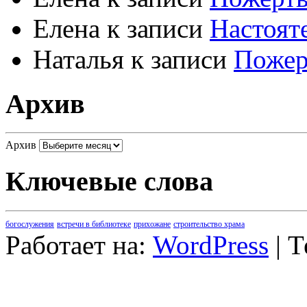
Елена
к записи
Настоят
Наталья
к записи
Пожер
Архив
Архив
Ключевые слова
богослужения
встречи в библиотеке
прихожане
строительство храма
Работает на:
WordPress
| 