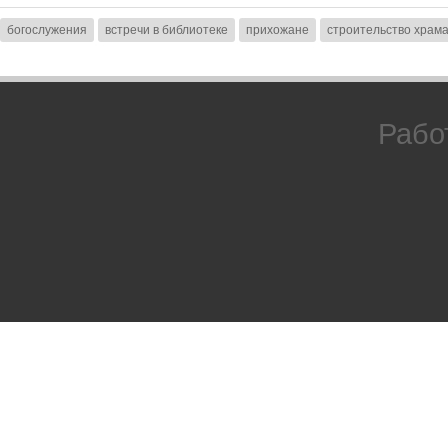
богослужения
встречи в библиотеке
прихожане
строительство храм
Рабо