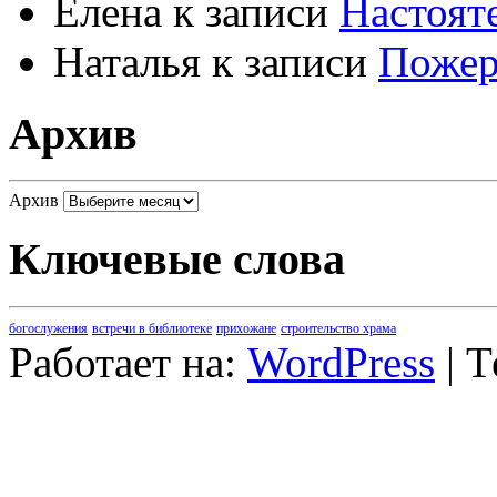
Елена
к записи
Настоят
Наталья
к записи
Пожер
Архив
Архив
Ключевые слова
богослужения
встречи в библиотеке
прихожане
строительство храма
Работает на:
WordPress
| 