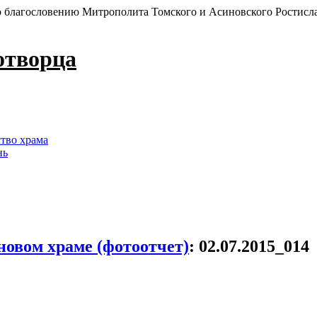
 благословению Митрополита Томского и Асиновского Ростисл
отворца
ство храма
нь
овом храме (фотоотчет)
:
02.07.2015_014