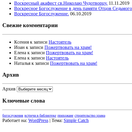
Воскресный акафист св.Николаю Чудотворцу.
11.11.2019
Воскресное Богослужение в день памяти Отцов Седьмого
Воскресное Богослужение.
06.10.2019
Свежие комментарии
Ксения
к записи
Настоятель
Иоан
к записи
Пожертвовать на храм!
Елена
к записи
Пожертвовать на храм!
Елена
к записи
Настоятель
Наталья
к записи
Пожертвовать на храм!
Архив
Архив
Ключевые слова
богослужения
встречи в библиотеке
прихожане
строительство храма
Работает на:
WordPress
| Тема:
Simple Catch