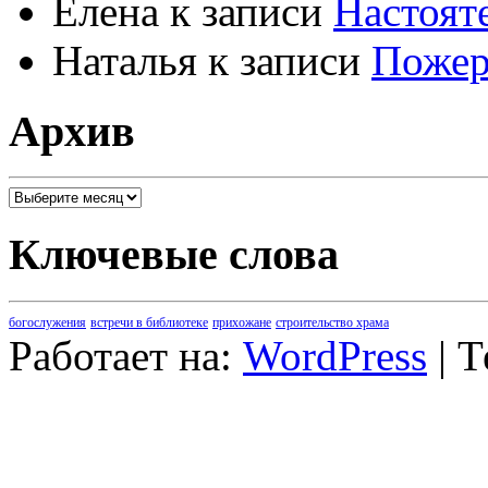
Елена
к записи
Настоят
Наталья
к записи
Пожер
Архив
Архив
Ключевые слова
богослужения
встречи в библиотеке
прихожане
строительство храма
Работает на:
WordPress
| 