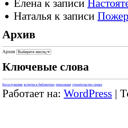
Елена
к записи
Настоят
Наталья
к записи
Пожер
Архив
Архив
Ключевые слова
богослужения
встречи в библиотеке
прихожане
строительство храма
Работает на:
WordPress
| 