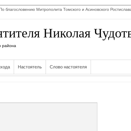
По благословению Митрополита Томского и Асиновского Ростислав
ятителя Николая Чудот
о района
ихода
Настоятель
Слово настоятеля