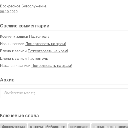
Воскресное Богослужение.
06.10.2019
Свежие комментарии
Ксения
к записи
Настоятель
Иоан
к записи
Пожертвовать на храм!
Елена
к записи
Пожертвовать на храм!
Елена
к записи
Настоятель
Наталья
к записи
Пожертвовать на храм!
Архив
Архив
Ключевые слова
богослужения
встречи в библиотеке
прихожане
строительство храм