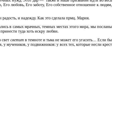
 личных нужд. Этот дар — также и наше призвание идти во весь
во, Его любовь, Его заботу, Его собственное отношение к людям,
и радость, и надежду. Как это сделала прмц. Мария.
зались в самых мрачных, темных местах этого мира, мы посланы
 принести туда хоть искру любви.
о свет
светит
в темноте и тьма не может его угасить… Если бы
, у мучеников, у подвижников: у всех тех, которые несли крест