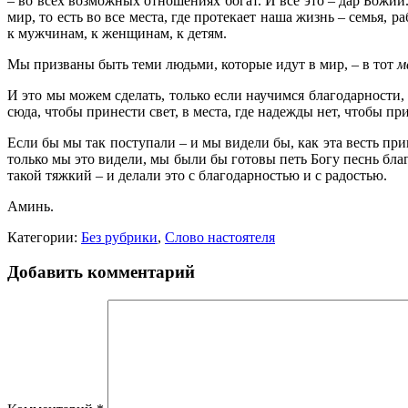
– во всех возможных отношениях богат. И всё это – дар Божий
мир, то есть во все места, где протекает наша жизнь – семья, 
к мужчинам, к женщинам, к детям.
Мы призваны быть теми людьми, которые идут в мир, – в тот
м
И это мы можем сделать, только если научимся благодарности,
сюда, чтобы принести свет, в места, где надежды нет, чтобы пр
Если бы мы так поступали – и мы видели бы, как эта весть при
только мы это видели, мы были бы готовы петь Богу песнь благ
такой тяжкий – и делали это с благодарностью и с радостью.
Аминь.
Категории:
Без рубрики
,
Слово настоятеля
Добавить комментарий