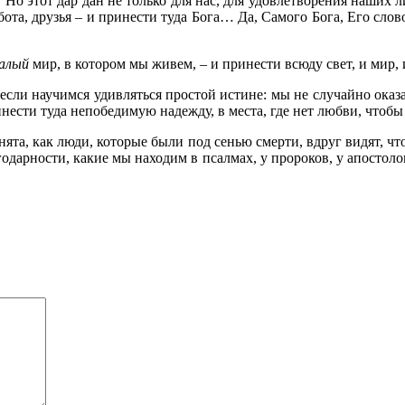
. Но этот дар дан не только для нас, для удовлетворения наших
работа, друзья – и принести туда Бога… Да, Самого Бога, Его сло
алый
мир, в котором мы живем, – и принести всюду свет, и мир, 
 если научимся удивляться простой истине: мы не случайно ока
инести туда непобедимую надежду, в места, где нет любви, чтобы
нята, как люди, которые были под сенью смерти, вдруг видят, чт
одарности, какие мы находим в псалмах, у пророков, у апостолов