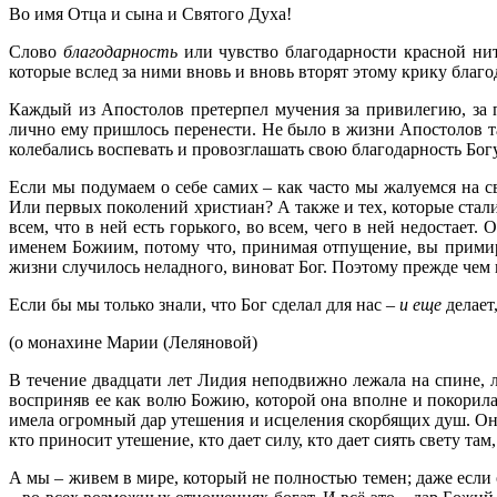
Во имя Отца и сына и Святого Духа!
Слово
благодарность
или чувство благодарности красной нить
которые вслед за ними вновь и вновь вторят этому крику благод
Каждый из Апостолов претерпел мучения за привилегию, за 
лично ему пришлось перенести. Не было в жизни Апостолов та
колебались воспевать и провозглашать свою благодарность Богу
Если мы подумаем о себе самих – как часто мы жалуемся на с
Или первых поколений христиан? А также и тех, которые стали
всем, что в ней есть горького, во всем, чего в ней недостае
именем Божиим, потому что, принимая отпущение, вы примиряе
жизни случилось неладного, виноват Бог. Поэтому прежде чем
Если бы мы только знали, что Бог сделал для нас –
и еще
делает,
(о монахине Марии (Леляновой)
В течение двадцати лет Лидия неподвижно лежала на спине, 
восприняв ее как волю Божию, которой она вполне и покорил
имела огромный дар утешения и исцеления скорбящих душ. Он
кто приносит утешение, кто дает силу, кто дает сиять свету та
А мы – живем в мире, который не полностью темен; даже если 