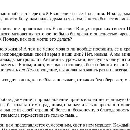
ю пробегает через всё Евангелие и все Послания. И когда мы 
арности Богу, нам надо задуматься о том, как это бывает возмож
призвание провозглашать Евангелие. В двух отрывках своего П
кого мгновения, которое не было бы чревато опасностью, чрев
. Почему, как они могли это делать?
вою жизнь! А тем не менее можно ли вообще поставить ее в ср
 исповедниками своей веры в наши дни? Нет, нельзя! А мы вини
т. Однажды митрополит Антоний Сурожский, выслушав одну испов
тесь с Богом; и вот, вся ваша исповедь была обвинительной реч
 получить
от Него
прощение, вы должны заявить раз и навсегда,
 изо дня в день, какие блага посылает, от каких бед оберегает, м
любое движение и прикосновение приносило ей нестерпимую бо
ась; благодаря этим страданиям, она научилась непрестанно мо
а вынес из своей страшной болезни бесконечную благодарность
м, где могла торжествовать только тьма…
он нам представляется сумеречным, свет в нем мерцает. Каждый 