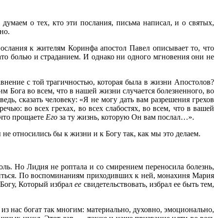
думаем о тех, кто эти послания, письма написал, и о святых,
но.
ослания к жителям Коринфа апостол Павел описывает то, что
ато болью и страданием. И однако ни одного мгновения они не
авнение с той трагичностью, которая была в жизни Апостолов?
м Бога во всем, что в нашей жизни случается болезненного, во
едь, сказать человеку: «Я не могу дать вам разрешения грехов
ью: во всех грехах, во всех слабостях, во всем, что в вашей
 что прощаете
Его
за ту жизнь, которую Он вам послал…».
ы не относились бы к жизни и к Богу так, как мы это делаем.
ль. Но Лидия не роптала и со смирением переносила болезнь,
литься. По воспоминаниям приходивших к ней, монахиня Мария
 Богу, Который избрал
ее
свидетельствовать, избрал ее быть тем,
из нас богат так многим: материально, духовно, эмоционально,