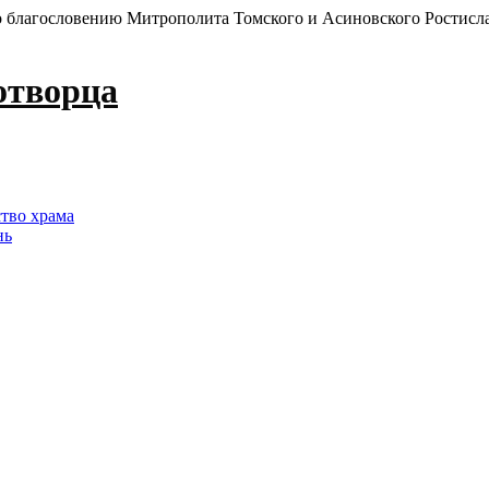
 благословению Митрополита Томского и Асиновского Ростисл
отворца
ство храма
нь