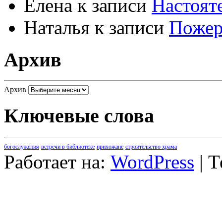
Елена
к записи
Настоят
Наталья
к записи
Пожер
Архив
Архив
Ключевые слова
богослужения
встречи в библиотеке
прихожане
строительство храма
Работает на:
WordPress
| 