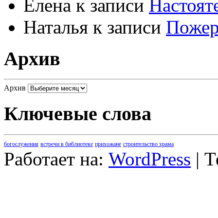
Елена
к записи
Настоят
Наталья
к записи
Пожер
Архив
Архив
Ключевые слова
богослужения
встречи в библиотеке
прихожане
строительство храма
Работает на:
WordPress
| 