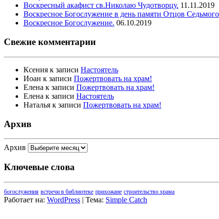
Воскресный акафист св.Николаю Чудотворцу.
11.11.2019
Воскресное Богослужение в день памяти Отцов Седьмого
Воскресное Богослужение.
06.10.2019
Свежие комментарии
Ксения
к записи
Настоятель
Иоан
к записи
Пожертвовать на храм!
Елена
к записи
Пожертвовать на храм!
Елена
к записи
Настоятель
Наталья
к записи
Пожертвовать на храм!
Архив
Архив
Ключевые слова
богослужения
встречи в библиотеке
прихожане
строительство храма
Работает на:
WordPress
| Тема:
Simple Catch