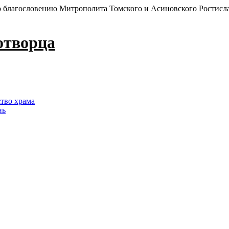
 благословению Митрополита Томского и Асиновского Ростисл
отворца
ство храма
нь