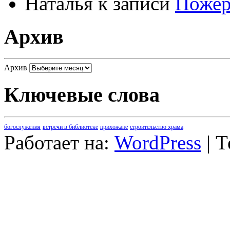
Наталья
к записи
Пожер
Архив
Архив
Ключевые слова
богослужения
встречи в библиотеке
прихожане
строительство храма
Работает на:
WordPress
| 