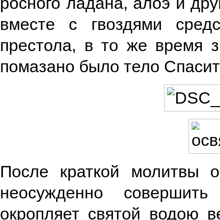
росного ладана, алоэ и дру
вместе с гвоздями сред
престола, в то же время 
помазано было тело Спасите
После краткой молитвы о
неосужденно совершить
окропляет святой водою в