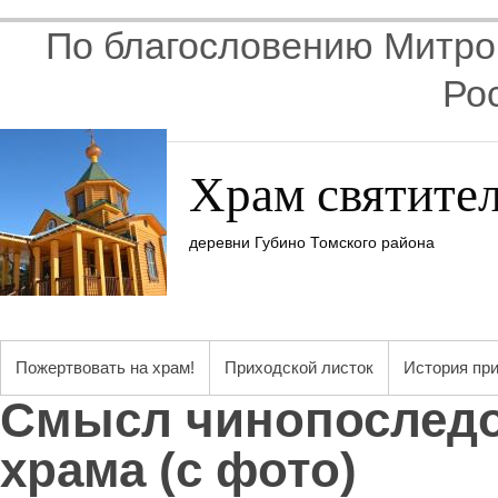
По благословению Митроп
Ро
Храм святите
деревни Губино Томского района
Пожертвовать на храм!
Приходской листок
История пр
Смысл чинопоследо
храма (с фото)