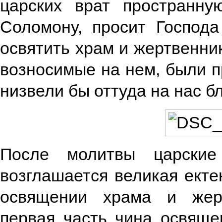
царских врат пространну
Соломону, просит Господа
освятить храм и жертвенни
возносимые на нем, были п
низвели бы оттуда на нас б
После молитвы царские
возглашается великая ект
освящении храма и жерт
первая часть чина освяще