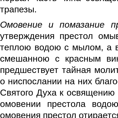
трапезы.
Омовение и помазание п
утверждения престол омыв
теплою водою с мылом, а 
смешанною с красным ви
предшествует тайная моли
о ниспослании на них благ
Святого Духа к освящению
омовении престола водою
омовения престол отираетс