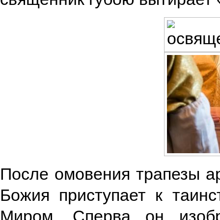
После омовения трапезы а
Божия приступает к таин
Миром. Сперва он изоб