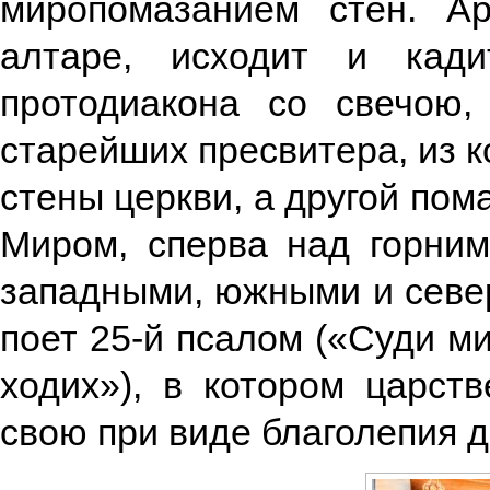
миропомазанием стен. А
алтаре, исходит и кад
протодиакона со свечою
старейших пресвитера, из к
стены церкви, а другой пом
Миром, сперва над горни
западными, южными и севе
поет 25-й псалом («Суди ми
ходих»), в котором царст
свою при виде благолепия д