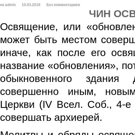
на admin
10.03.2016
Без комментариев
ЧИН ОС
Освящение, или «обновле
может быть местом соверш
иначе, как после его осв
название «обновления», по
обыкновенного здания 
совершенно иным, новы
Церкви (IV Всел. Соб., 4-
совершать архиерей.
Молитвы и обряды освяще