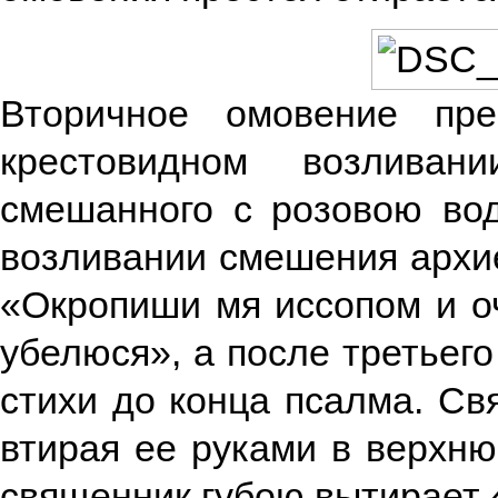
Вторичное омовение пре
крестовидном возливан
смешанного с розовою во
возливании смешения архие
«Окропиши мя иссопом и о
убелюся», а после третьег
стихи до конца псалма. Св
втирая ее руками в верхню
священник губою вытирает 