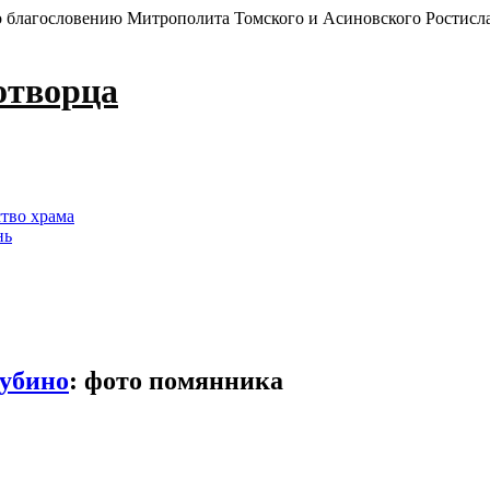
 благословению Митрополита Томского и Асиновского Ростисл
отворца
ство храма
нь
Губино
:
фото помянника