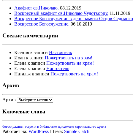
Акафист св.Николаю.
08.12.2019
Воскресный акафист св.Николаю Чудотворцу.
11.11.2019
Воскресное Богослужение в день памяти Отцов Седьмого
Воскресное Богослужение.
06.10.2019
Свежие комментарии
Ксения
к записи
Настоятель
Иоан
к записи
Пожертвовать на храм!
Елена
к записи
Пожертвовать на храм!
Елена
к записи
Настоятель
Наталья
к записи
Пожертвовать на храм!
Архив
Архив
Ключевые слова
богослужения
встречи в библиотеке
прихожане
строительство храма
Работает на:
WordPress
| Тема:
Simple Catch