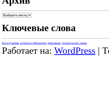
Архив
Архив
Ключевые слова
богослужения
встречи в библиотеке
прихожане
строительство храма
Работает на:
WordPress
| 